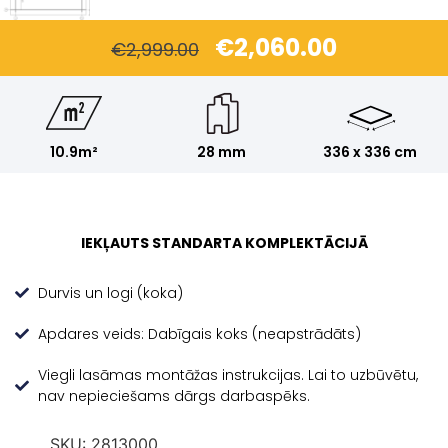
€
2,060.00
€
2,999.00
10.9m²
28 mm
336 x 336 cm
IEKĻAUTS STANDARTA KOMPLEKTĀCIJĀ
Durvis un logi (koka)
Apdares veids: Dabīgais koks (neapstrādāts)
Viegli lasāmas montāžas instrukcijas. Lai to uzbūvētu,
nav nepieciešams dārgs darbaspēks.
SKU:
2813000