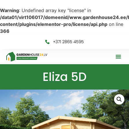
Warning
: Undefined array key "license" in
/data01/virt106017/domeenid/www.gardenhouse24.ee/b
content/plugins/elementor-pro/license/api.php
on line
366
+371 2865 4595
Products search
Eliza 5D